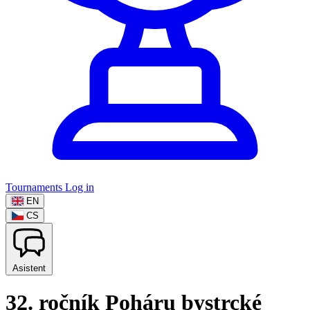
Tournaments
Log in
EN
CS
Asistent
32. ročník Poháru bystrcké