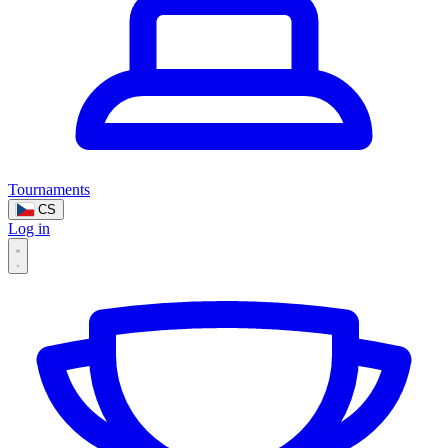
Tournaments
CS
Log in