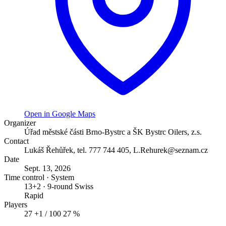
Open in Google Maps
Organizer
Úřad městské části Brno-Bystrc a ŠK Bystrc Oilers, z.s.
Contact
Lukáš Řehůřek, tel. 777 744 405, L.Rehurek@seznam.cz
Date
Sept. 13, 2026
Time control · System
13+2 · 9-round Swiss
Rapid
Players
27
+1
/ 100
27 %